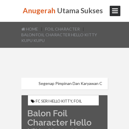
Anugerah
Utama Sukses
HOME
|
FOIL CHARACTER
|
BALON FOIL CHARACTER HELLO KITTY
KUPU KUPU
Segenap Pimpinan Dan Karyawan Online Store
Anuge
FC SERI HELLO KITTY
,
FOIL
CHARACTER
Balon Foil
Character Hello