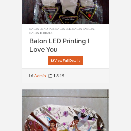
BALON DEKORASI
,
BALON LED
,
BALON SABLON
,
BALON TERBANG
Balon LED Printing I
Love You
View Full Details
Admin
1.3.15