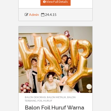
View Full Details
Admin
24.4.15
BALON DEKORASI
,
BALON METALIK
,
BALON
TERBANG
,
FOIL HURUF
Balon Foil Huruf Warna