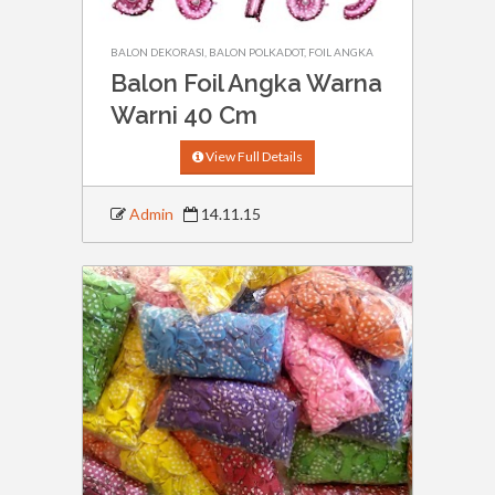
BALON DEKORASI
,
BALON POLKADOT
,
FOIL ANGKA
Balon Foil Angka Warna
Warni 40 Cm
View Full Details
Admin
14.11.15