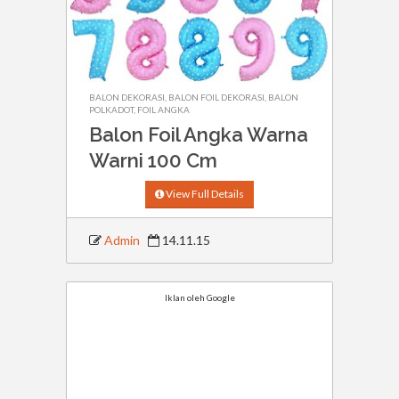
BALON DEKORASI
,
BALON FOIL DEKORASI
,
BALON
POLKADOT
,
FOIL ANGKA
Balon Foil Angka Warna
Warni 100 Cm
View Full Details
Admin
14.11.15
Iklan oleh Google