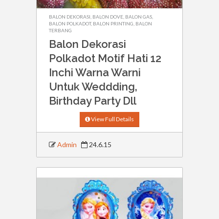
BALON DEKORASI
,
BALON DOVE
,
BALON GAS
,
BALON POLKADOT
,
BALON PRINTING
,
BALON
TERBANG
Balon Dekorasi
Polkadot Motif Hati 12
Inchi Warna Warni
Untuk Weddding,
Birthday Party Dll
View Full Details
Admin
24.6.15