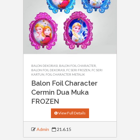
BALON DEKORASI
,
BALON FOIL CHARACTER
,
BALON FOIL DEKORASI
,
FC SERI FROZEN
,
FC SERI
KARTUN
,
FOIL CHARACTER METALIK
Balon Foil Character
Cermin Dua Muka
FROZEN
View Full Details
Admin
21.6.15