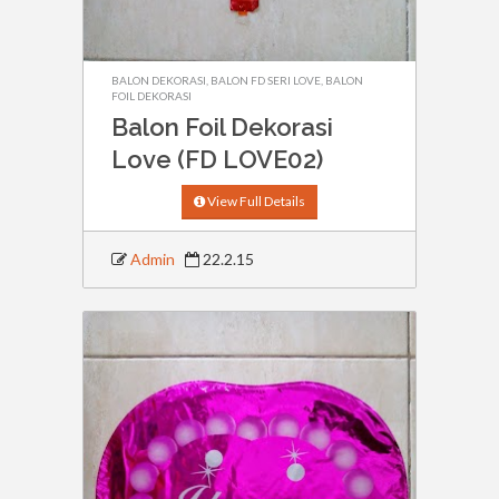
BALON DEKORASI
,
BALON FD SERI LOVE
,
BALON
FOIL DEKORASI
Balon Foil Dekorasi
Love (FD LOVE02)
View Full Details
Admin
22.2.15