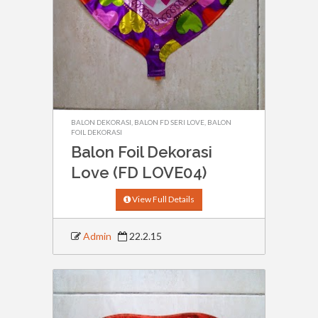
BALON DEKORASI
,
BALON FD SERI LOVE
,
BALON
FOIL DEKORASI
Balon Foil Dekorasi
Love (FD LOVE04)
View Full Details
Admin
22.2.15