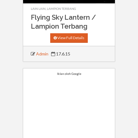
LAIN LAIN
,
LAMPION TERBANG
Flying Sky Lantern /
Lampion Terbang
View Full Details
Admin
17.6.15
Iklan oleh Google