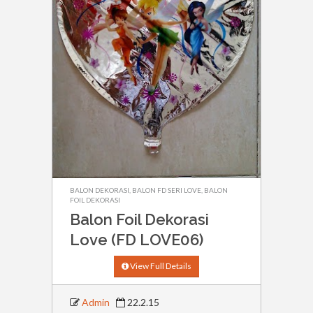
BALON DEKORASI
,
BALON FD SERI LOVE
,
BALON
FOIL DEKORASI
Balon Foil Dekorasi
Love (FD LOVE06)
View Full Details
Admin
22.2.15