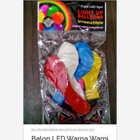
BALON DEKORASI
,
BALON GAS
,
BALON LED
Balon LED Warna Warni